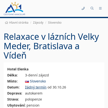
Kontakty
Hlavní stránka
Zájezdy
Slovensko
Relaxace v lázních Velky
Meder, Bratislava a
Vídeň
Hotel Elenka
Délka:
3-denní zájezd
Místo:
Slovensko
Datum:
žádný termín
od 30.10.26
Doprava:
autokarem
Strava:
polopenze
Ubytování:
pension