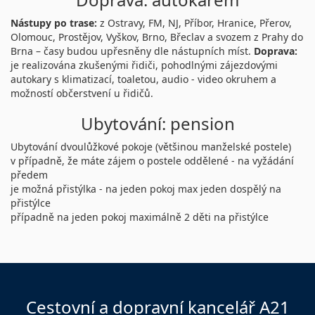
Nástupy po trase:
z Ostravy, FM, NJ, Příbor, Hranice, Přerov,
Olomouc, Prostějov, Vyškov, Brno, Břeclav a svozem z Prahy do
Brna – časy budou upřesněny dle nástupních míst.
Doprava:
je realizována zkušenými řidiči, pohodlnými zájezdovými
autokary s klimatizací, toaletou, audio - video okruhem a
možností občerstvení u řidičů.
Ubytování: pension
Ubytování dvoulůžkové pokoje (většinou manželské postele)
v případně, že máte zájem o postele oddělené - na vyžádání
předem
je možná přistýlka - na jeden pokoj max jeden dospělý na
přistýlce
případně na jeden pokoj maximálně 2 děti na přistýlce
Cestovní a dopravní kancelář A21