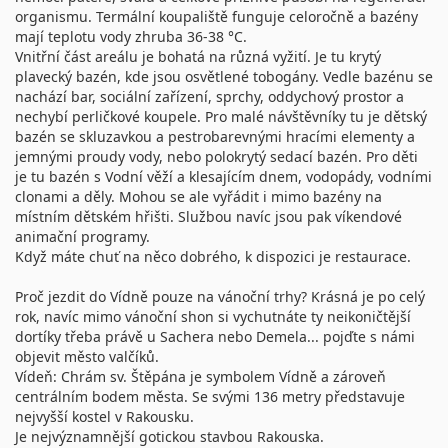
organismu. Termální koupaliště funguje celoročně a bazény
mají teplotu vody zhruba 36-38 °C.
Vnitřní část areálu je bohatá na různá vyžití. Je tu krytý
plavecký bazén, kde jsou osvětlené tobogány. Vedle bazénu se
nachází bar, sociální zařízení, sprchy, oddychový prostor a
nechybí perličkové koupele. Pro malé návštěvníky tu je dětský
bazén se skluzavkou a pestrobarevnými hracími elementy a
jemnými proudy vody, nebo polokrytý sedací bazén. Pro děti
je tu bazén s Vodní věží a klesajícím dnem, vodopády, vodními
clonami a děly. Mohou se ale vyřádit i mimo bazény na
místním dětském hřišti. Službou navíc jsou pak víkendové
animační programy.
Když máte chuť na něco dobrého, k dispozici je restaurace.
Proč jezdit do Vídně pouze na vánoční trhy? Krásná je po celý
rok, navíc mimo vánoční shon si vychutnáte ty neikoničtější
dortíky třeba právě u Sachera nebo Demela... pojďte s námi
objevit město valčíků.
Vídeň: Chrám sv. Štěpána je symbolem Vídně a zároveň
centrálním bodem města. Se svými 136 metry představuje
nejvyšší kostel v Rakousku.
Je nejvýznamnější gotickou stavbou Rakouska.