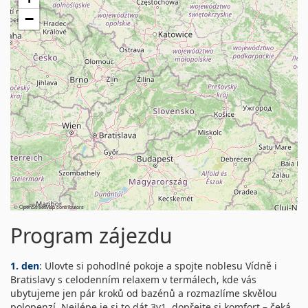
−
©
OpenStreetMap
contributors
Program zájezdu
1. den
: Ulovte si pohodlné pokoje a spojte noblesu Vídně i
Bratislavy s celodenním relaxem v termálech, kde vás
ubytujeme jen pár kroků od bazénů a rozmazlíme skvělou
polopenzí. Nejlépe je si to dát 3v1, dopřejte si komfort – čeká