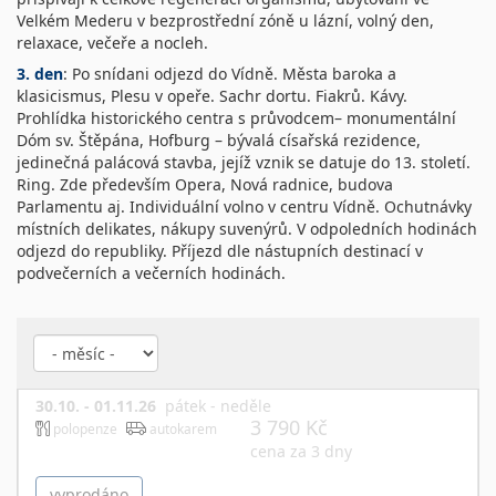
Velkém Mederu v bezprostřední zóně u lázní, volný den,
relaxace, večeře a nocleh.
3. den
: Po snídani odjezd do Vídně. Města baroka a
klasicismus, Plesu v opeře. Sachr dortu. Fiakrů. Kávy.
Prohlídka historického centra s průvodcem– monumentální
Dóm sv. Štěpána, Hofburg – bývalá císařská rezidence,
jedinečná palácová stavba, jejíž vznik se datuje do 13. století.
Ring. Zde především Opera, Nová radnice, budova
Parlamentu aj. Individuální volno v centru Vídně. Ochutnávky
místních delikates, nákupy suvenýrů. V odpoledních hodinách
odjezd do republiky. Příjezd dle nástupních destinací v
podvečerních a večerních hodinách.
30.10. - 01.11.26
pátek - neděle
3 790 Kč
polopenze
autokarem
cena za 3 dny
vyprodáno