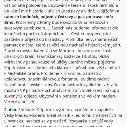
vás bohatá polopenze, ubytování v těsné blízkosti termálů a
unikátní mix historie v ulicích Bratislavy a Vídně. Odjíždíme
v
ranních hodinách, odjezd z Ostravy a pak po trase směr
Brno.
Pro klienty z Prahy bude svoz do Brna realizován
svozovým autobusem. O časech Vás budeme informovat dle
konečného počtu nástupních míst. Cestou bezpečnostní
zastávky a příjezd do Bratislavy. Prohlídka nejvýznamnějších
památek města, které se většinou nachází v historickém jádru
Starého města, katedrála sv. Martina – korunovační kostel
uherských králů, Františkánský kostel ze 13. stol., blízký
Mirbachův palác. kouzelné uličky Starého města, půjdeme
Kapitulskou ulicí ke kostelu klarisek s působivou věží a odtud
k Michalské bráně. Projdeme k Hlavnímu náměstí s
Rolandovou (Maximiliánovou) fontánou, uvidíme radnici,
slavné bratislavské sochy. Osobní volno k vyhlídkám z hradu,
mostu SNP případně ochutnávce místních delikates, nákupu
suvenýrů, odjezd. Ubytování v penzionu ve Velkém Mederu.
Večeře a nocleh.
2. den
: Snídaně. Odpočinkový den v termálním koupališti
Velký Meder. Moderní areál se řadí k jednomu z nejhezčích na
Slovensku, nachází se v prostředí lesoparku a zdejší vody
přispívají k celkové regeneraci organismu, ubytování ve