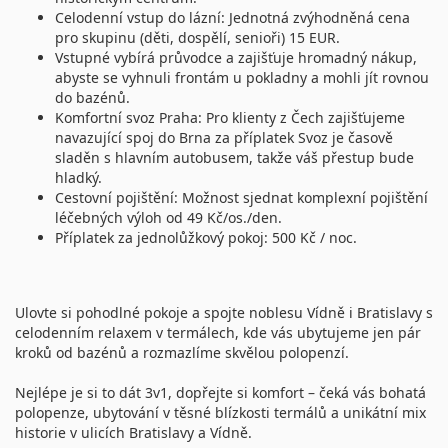
Celodenní vstup do lázní: Jednotná zvýhodněná cena
pro skupinu (děti, dospělí, senioři) 15 EUR.
Vstupné vybírá průvodce a zajišťuje hromadný nákup,
abyste se vyhnuli frontám u pokladny a mohli jít rovnou
do bazénů.
Komfortní svoz Praha: Pro klienty z Čech zajišťujeme
navazující spoj do Brna za příplatek Svoz je časově
sladěn s hlavním autobusem, takže váš přestup bude
hladký.
Cestovní pojištění: Možnost sjednat komplexní pojištění
léčebných výloh od 49 Kč/os./den.
Příplatek za jednolůžkový pokoj: 500 Kč / noc.
Ulovte si pohodlné pokoje a spojte noblesu Vídně i Bratislavy s
celodenním relaxem v termálech, kde vás ubytujeme jen pár
kroků od bazénů a rozmazlíme skvělou polopenzí.
Nejlépe je si to dát 3v1, dopřejte si komfort – čeká vás bohatá
polopenze, ubytování v těsné blízkosti termálů a unikátní mix
historie v ulicích Bratislavy a Vídně.