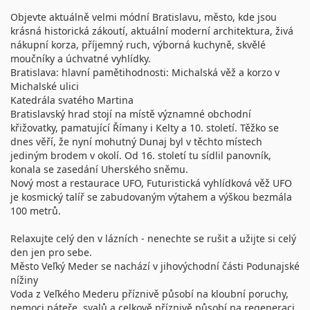
Objevte aktuálně velmi módní Bratislavu, město, kde jsou
krásná historická zákoutí, aktuální moderní architektura, živá
nákupní korza, příjemný ruch, výborná kuchyně, skvělé
moučníky a úchvatné vyhlídky.
Bratislava: hlavní pamětihodnosti: Michalská věž a korzo v
Michalské ulici
Katedrála svatého Martina
Bratislavský hrad stojí na místě významné obchodní
křižovatky, pamatující Římany i Kelty a 10. století. Těžko se
dnes věří, že nyní mohutný Dunaj byl v těchto místech
jediným brodem v okolí. Od 16. století tu sídlil panovník,
konala se zasedání Uherského sněmu.
Nový most a restaurace UFO, Futuristická vyhlídková věž UFO
je kosmický talíř se zabudovaným výtahem a výškou bezmála
100 metrů.
Relaxujte celý den v lázních - nenechte se rušit a užijte si celý
den jen pro sebe.
Město Veľký Meder se nachází v jihovýchodní části Podunajské
nížiny
Voda z Veľkého Mederu příznivě působí na kloubní poruchy,
nemoci páteře, svalů a celkově příznivě působí na regeneraci