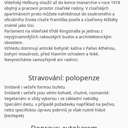
Vídeňský Hofburg sloužil až do konce monarchie v roce 1918
obytný a pracovní prostor císařské rodiny. V císařských
apartmánech proto můžete nahlédnout do soukromého a
oficiálního života císaře Františka Josefa a císařovny Alžběty
známé jako Sisi.
Parlament na vídeňské třídě Ringstraße je jednou z
nejvýznamnějších rakouských budov a architektonickým
skvostem.
Vzhledu dominují antické bohyně: kašna s Pallas Athénou,
bohyní moudrosti, před hlavním vchodem a Niké.
Nevynecháme samozřejmě ani radnici.
Stravování: polopenze
Snídaně i večeře formou bufetu
Snídaně i večeře jsou velmi bohaté, chutné, rozmanité.
Vegetariáni si vždy vyberou i ze základní nabídky.
Speciální dietu, v případě požadavku například na pečivo,
nebo specifickou úpravu pokrmů je však nutné hlásit
(bezlepek)
Doprava: autokarem