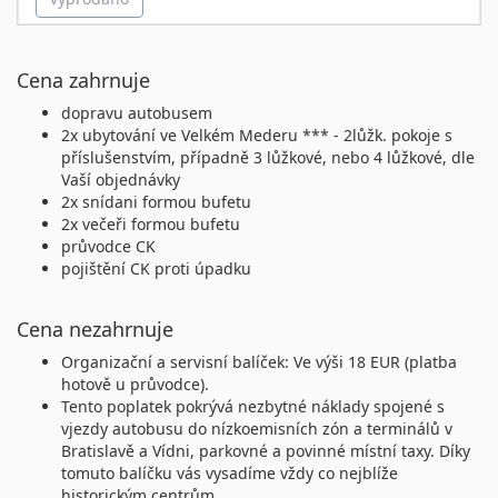
Cena zahrnuje
dopravu autobusem
2x ubytování ve Velkém Mederu *** - 2lůžk. pokoje s
příslušenstvím, případně 3 lůžkové, nebo 4 lůžkové, dle
Vaší objednávky
2x snídani formou bufetu
2x večeři formou bufetu
průvodce CK
pojištění CK proti úpadku
Cena nezahrnuje
Organizační a servisní balíček: Ve výši 18 EUR (platba
hotově u průvodce).
Tento poplatek pokrývá nezbytné náklady spojené s
vjezdy autobusu do nízkoemisních zón a terminálů v
Bratislavě a Vídni, parkovné a povinné místní taxy. Díky
tomuto balíčku vás vysadíme vždy co nejblíže
historickým centrům.