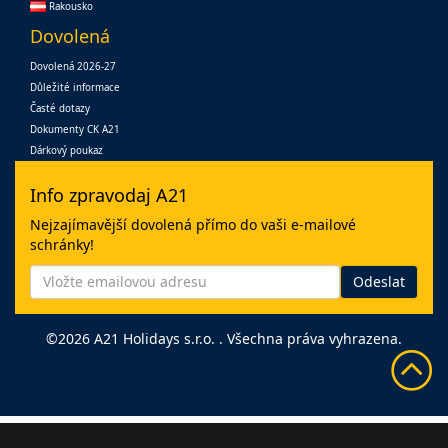
Rakousko
Dovolená
Dovolená 2026-27
Důležité informace
Časté dotazy
Dokumenty CK A21
Dárkový poukaz
Info zpravodaj A21
Nejzajímavější dovolená přímo do vaši e-mailové
schránky!
©2026 A21 Holidays s.r.o. . Všechna práva vyhrazena.