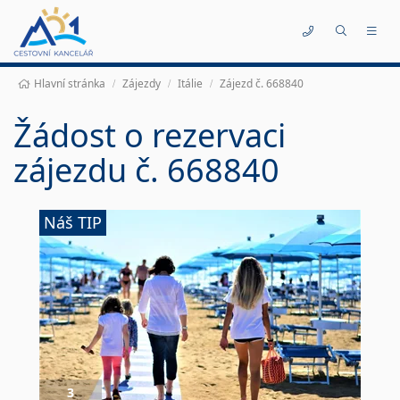
Kontakty
Hlavní stránka
Zájezdy
Itálie
Zájezd č. 668840
Žádost o rezervaci
zájezdu č. 668840
Náš TIP
3