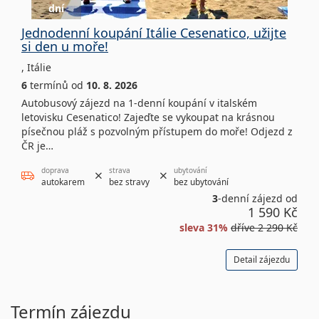
dní
Jednodenní koupání Itálie Cesenatico, užijte
si den u moře!
,
Itálie
6
termínů
od
10. 8. 2026
Autobusový zájezd na 1-denní koupání v italském
letovisku Cesenatico! Zajeďte se vykoupat na krásnou
písečnou pláž s pozvolným přístupem do moře! Odjezd z
ČR je…
doprava
strava
ubytování
autokarem
bez stravy
bez ubytování
3
-denní zájezd od
1 590 Kč
sleva 31%
dříve
2 290 Kč
Detail zájezdu
Termín zájezdu