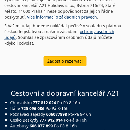
cestovní kancelář A21 Holidays s.r.o., Rybná 716/24, Staré
Město, 11000 Praha 1 nese odpovědnost za jejich řádné
poskytnutí.
Více informací o základních právech
.
S Vašimi údaji budeme nakládat pečlivě v souladu s platnou
českou legislativou a našimi zásadami
ochrany osobních
údajů
. Souhlas se zpracováním osobních údajů můžete
kdykoli odvolat.
Žádost o rezervaci
Cestovní a dopravní kancelář A21
Chorvatsko
777 812 024
Po-Pá 8-16h
Itálie
725 096 086
Po-Pá 8-16h
Poznávací zájezdy
606077898
Po-Pá 8-16h
Česko Beskydy
777 912 014
Po-Pá 8-16h
Autobusy
606 077 899
Po-Pá 8-16h