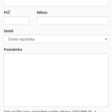
PSČ
Město
Země
Poznámka
Tyto služby jsou zájezdem podle zákona 159/1999 Sb. a