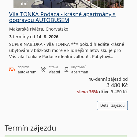
dní
Vila TONKA Podaca - krásné apartmány s
dopravou AUTOBUSEM
Makarská riviéra
,
Chorvatsko
3
termíny
od
14. 8. 2026
SUPER NABÍDKA - Vila TONKA *** pokud hledáte krásné
ubytování v blízkosti moře v klidnějším letovisku je pro
Vás vila Tonka v Podace ideální volbou! . Pobytový…
doprava
strava
ubytování
autokarem
vlastní
apartmán
10
-denní zájezd od
3 480 Kč
sleva 36%
dříve
5 480 Kč
Detail zájezdu
Termín zájezdu