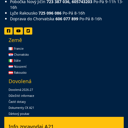
Pobočka Nový Jičín
723 387 036, 605743203
Po-Pá 9-11h 13-
16h
Lyže Rakousko
725 096 086
Po-Pá 8-16h
Doprava do Chorvatska
606 077 899
Po-Pá 8-16h
Země
Francie
Chorvatsko
Itálie
Nizozemí
Rakousko
Dovolená
Dovolená 2026-27
Důležité informace
Časté dotazy
Dokumenty CK A21
Dárkový poukaz
Info zpravodaj A21