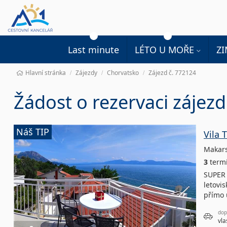
Last minute
LÉTO U MOŘE
Z
Hlavní stránka
Zájezdy
Chorvatsko
Zájezd č. 772124
Žádost o rezervaci zájez
Náš TIP
Vila 
Makars
3
term
SUPER 
letovi
přímo 
dop
vla