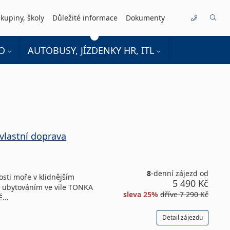
kupiny, školy
Důležité informace
Dokumenty
Kontakty
O
AUTOBUSY, JÍZDENKY HR, ITL
vlastní doprava
8
-denní zájezd od
sti moře v klidnějším
5 490 Kč
d s ubytováním ve vile TONKA
sleva 25%
dříve
7 290 Kč
NÉ…
Detail zájezdu