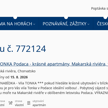
Poptávka s
IMA NA HORÁCH
POZNÁVÁNÍ, ZÁŽITKY
ČESK
du č. 772124
TONKA Podaca - krásné apartmány, Makarská riviéra, 
ká riviéra
,
Chorvatsko
íny
od
15. 8. 2026
NABÍDKA - Vila TONKA *** pokud hledáte krásné ubytování v blízko
sku je pro Vás vila Tonka v Podace ideální volbou! . Pobytový zájez
u moře na Makarské riviéře v oblíbeném letovisku Podaca. VÝRAZ
rava
strava
ubytování
stní
vlastní
apartmán