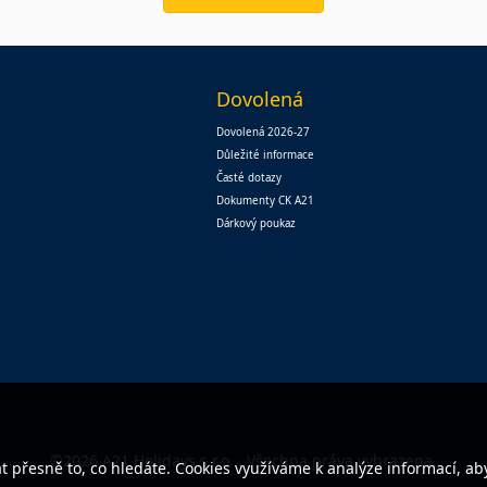
Dovolená
Dovolená 2026-27
Důležité informace
Časté dotazy
Dokumenty CK A21
Dárkový poukaz
©2026 A21 Holidays s.r.o. . Všechna práva vyhrazena.
přesně to, co hledáte. Cookies využíváme k analýze informací, ab