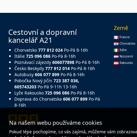
Země
Cestovní a dopravní
kancelář A21
Francie
Chorvatsko
Chorvatsko
777 812 024
Po-Pá 8-16h
Itálie
Itálie
725 096 086
Po-Pá 8-16h
Nizozemí
Poznávací zájezdy
606077898
Po-Pá 8-16h
Rakousko
Česko Beskydy
777 912 014
Po-Pá 8-16h
Autobusy
606 077 899
Po-Pá 8-16h
Pobočka Nový Jičín
723 387 036,
605743203
Po-Pá 9-11h 13-16h
Lyže Rakousko
725 096 086
Po-Pá 8-16h
Doprava do Chorvatska
606 077 899
Po-Pá
8-16h
Na našem webu používáme cookies
Pokud lépe pochopíme, co vás zajímá, můžeme vám zobrazovat 