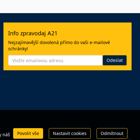
Info zpravodaj A21
Nejzajímavější dovolená přímo do vaši e-mailové
schránky!
Povolit vše
Nastavit cookies
Odmítnout
y náš