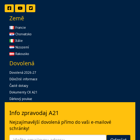
Země
Francie
Chorvatsko
Itálie
Nizozemí
Rakousko
Dovolená
Dovolená 2026-27
Důležité informace
Časté dotazy
Dokumenty CK A21
Dárkový poukaz
Info zpravodaj A21
Nejzajímavější dovolená přímo do vaši e-mailové
schránky!