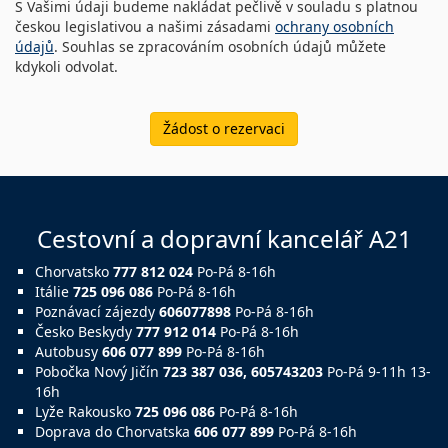
S Vašimi údaji budeme nakládat pečlivě v souladu s platnou
českou legislativou a našimi zásadami
ochrany osobních
údajů
. Souhlas se zpracováním osobních údajů můžete
kdykoli odvolat.
Žádost o rezervaci
Cestovní a dopravní kancelář A21
Chorvatsko
777 812 024
Po-Pá 8-16h
Itálie
725 096 086
Po-Pá 8-16h
Poznávací zájezdy
606077898
Po-Pá 8-16h
Česko Beskydy
777 912 014
Po-Pá 8-16h
Autobusy
606 077 899
Po-Pá 8-16h
Pobočka Nový Jičín
723 387 036, 605743203
Po-Pá 9-11h 13-
16h
Lyže Rakousko
725 096 086
Po-Pá 8-16h
Doprava do Chorvatska
606 077 899
Po-Pá 8-16h