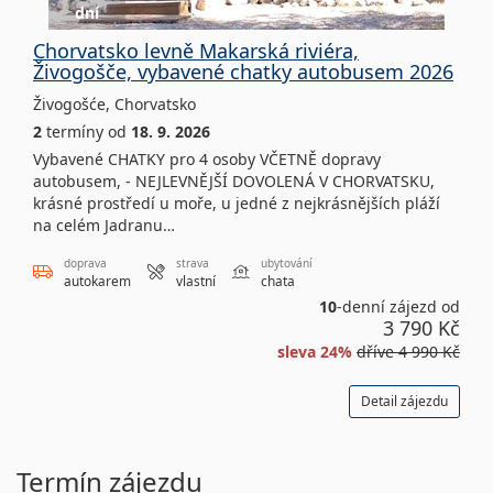
dní
Chorvatsko levně Makarská riviéra,
Živogošče, vybavené chatky autobusem 2026
Živogošće
,
Chorvatsko
2
termíny
od
18. 9. 2026
Vybavené CHATKY pro 4 osoby VČETNĚ dopravy
autobusem, - NEJLEVNĚJŠÍ DOVOLENÁ V CHORVATSKU,
krásné prostředí u moře, u jedné z nejkrásnějších pláží
na celém Jadranu…
doprava
strava
ubytování
autokarem
vlastní
chata
10
-denní zájezd od
3 790 Kč
sleva 24%
dříve
4 990 Kč
Detail zájezdu
Termín zájezdu