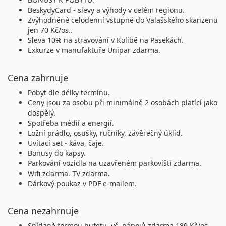
3 980 Kč
28%
BeskydyCard - slevy a výhody v celém regionu.
Sleva
dříve 5 490 Kč
rezervuj
cena za 8 dní (7 nocí)
Zvýhodněné celodenní vstupné do Valašského skanzenu
jen 70 Kč/os..
26.08. - 29.08.26
středa - sobota
vlastní
vlastní
Sleva 10% na stravování v Kolibě na Pasekách.
2 280 Kč
36%
Sleva
dříve 3 590 Kč
Exkurze v manufaktuře Unipar zdarma.
rezervuj
cena za 4 dny (3 noci)
Cena zahrnuje
30.08. - 04.09.26
neděle - pátek
vlastní
vlastní
3 180 Kč
42%
Sleva
dříve 5 490 Kč
Pobyt dle délky termínu.
rezervuj
cena za 6 dní (5 nocí)
Ceny jsou za osobu při minimálně 2 osobách platící jako
dospělý.
září 2026
Spotřeba médií a energií.
Ložní prádlo, osušky, ručníky, závěrečný úklid.
06.09. - 11.09.26
neděle - pátek
vlastní
vlastní
Uvítací set - káva, čaje.
3 080 Kč
44%
Sleva
Bonusy do kapsy.
dříve 5 490 Kč
rezervuj
cena za 6 dní (5 nocí)
Parkování vozidla na uzavřeném parkovišti zdarma.
Wifi zdarma. TV zdarma.
13.09. - 18.09.26
neděle - pátek
vlastní
vlastní
Dárkový poukaz v PDF e-mailem.
2 980 Kč
46%
Sleva
dříve 5 490 Kč
rezervuj
cena za 6 dní (5 nocí)
Cena nezahrnuje
Snídaně formou bufetu, vč. nápojů zdarma 189 Kč/os.,