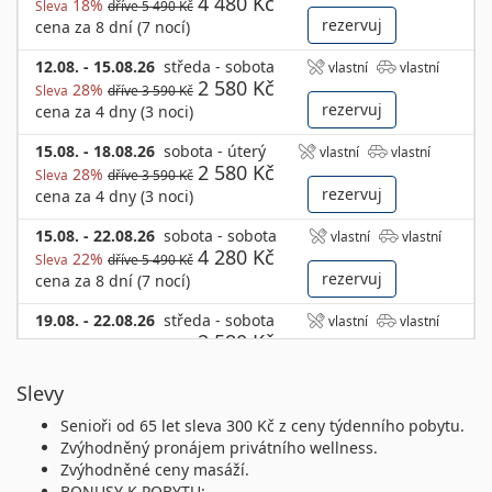
4 480 Kč
18%
Sleva
dříve 5 490 Kč
rezervuj
cena za 8 dní (7 nocí)
12.08. - 15.08.26
středa - sobota
vlastní
vlastní
2 580 Kč
28%
Sleva
dříve 3 590 Kč
rezervuj
cena za 4 dny (3 noci)
15.08. - 18.08.26
sobota - úterý
vlastní
vlastní
2 580 Kč
28%
Sleva
dříve 3 590 Kč
rezervuj
cena za 4 dny (3 noci)
15.08. - 22.08.26
sobota - sobota
vlastní
vlastní
4 280 Kč
22%
Sleva
dříve 5 490 Kč
rezervuj
cena za 8 dní (7 nocí)
19.08. - 22.08.26
středa - sobota
vlastní
vlastní
2 580 Kč
28%
Sleva
dříve 3 590 Kč
rezervuj
cena za 4 dny (3 noci)
Slevy
22.08. - 25.08.26
sobota - úterý
vlastní
vlastní
2 480 Kč
Senioři od 65 let sleva 300 Kč z ceny týdenního pobytu.
31%
Sleva
dříve 3 590 Kč
Zvýhodněný pronájem privátního wellness.
rezervuj
cena za 4 dny (3 noci)
Zvýhodněné ceny masáží.
22.08. - 29.08.26
sobota - sobota
BONUSY K POBYTU:
vlastní
vlastní