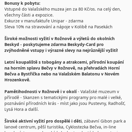
Bonusy k pobytu:
Vstupné do Valašského muzea jen za 80 Kč/os. na celý den,
všechny části a expozice.
Exkurze v manufaktuře Unipar - zdarma
Sleva 10% na stravování a nápoje v Kolibě na Pasekách
Široké možnosti vyžití v Rožnově a výletů do okolních
Beskyd - poskytujeme zdarma Beskydy-Card pro
zvýhodněné vstupy i výrazné slevy na nejrůznější vyžití!
Letní koupaliště s tobogány a atrakcemi, přírodní koupání
na horním splavu Bečvy v Rožnově, na přehradách Horní
Bečva a Bystřička nebo na Valašském Balatonu v Novém
Hrozenkově.
Pamětihodnosti v Rožnově i v okolí
- Valašské muzeum v
přírodě - Skanzen s tematickými programy pro malé i velké,
poznávání přírodních krás - míst jako jsou Pustevny, Radhošť,
Lysá Hora a další.
Široké aktivní vyžití pro dospělé i děti
, zábavní Gibon park a
lanové centrum, pěší turistika, Cyklostezka Bečva, in-line