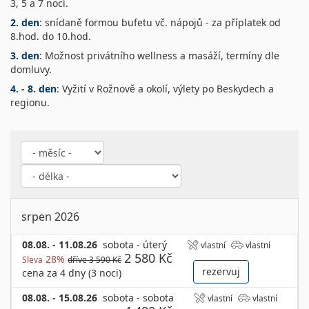
3, 5 a 7 nocí.
2. den
: snídaně formou bufetu vč. nápojů - za příplatek od
8.hod. do 10.hod.
3. den
: Možnost privátního wellness a masáží, termíny dle
domluvy.
4. - 8. den
: Vyžití v Rožnově a okolí, výlety po Beskydech a
regionu.
srpen 2026
08.08. - 11.08.26
sobota - úterý
vlastní
vlastní
2 580 Kč
28%
Sleva
dříve 3 590 Kč
rezervuj
cena za 4 dny (3 noci)
08.08. - 15.08.26
sobota - sobota
vlastní
vlastní