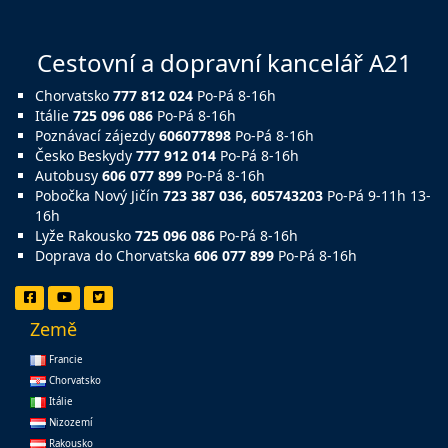
Cestovní a dopravní kancelář A21
Chorvatsko
777 812 024
Po-Pá 8-16h
Itálie
725 096 086
Po-Pá 8-16h
Poznávací zájezdy
606077898
Po-Pá 8-16h
Česko Beskydy
777 912 014
Po-Pá 8-16h
Autobusy
606 077 899
Po-Pá 8-16h
Pobočka Nový Jičín
723 387 036, 605743203
Po-Pá 9-11h 13-
16h
Lyže Rakousko
725 096 086
Po-Pá 8-16h
Doprava do Chorvatska
606 077 899
Po-Pá 8-16h
Země
Francie
Chorvatsko
Itálie
Nizozemí
Rakousko