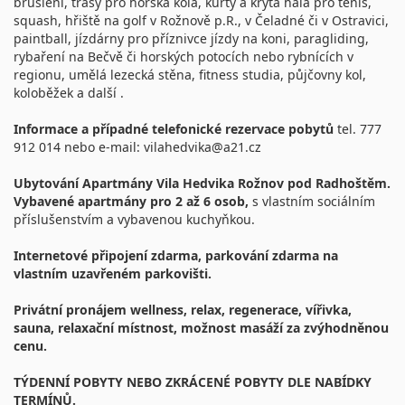
bruslení, trasy pro horská kola, kurty a krytá hala pro tenis,
squash, hřiště na golf v Rožnově p.R., v Čeladné či v Ostravici,
paintball, jízdárny pro příznivce jízdy na koni, paragliding,
rybaření na Bečvě či horských potocích nebo rybnících v
regionu, umělá lezecká stěna, fitness studia, půjčovny kol,
koloběžek a další .
Informace a případné telefonické rezervace pobytů
tel. 777
912 014 nebo e-mail: vilahedvika@a21.cz
Ubytování Apartmány Vila Hedvika Rožnov pod Radhoštěm.
Vybavené apartmány pro 2 až 6 osob,
s vlastním sociálním
příslušenstvím a vybavenou kuchyňkou.
Internetové připojení zdarma, parkování zdarma na
vlastním uzavřeném parkovišti.
Privátní pronájem wellness, relax, regenerace, vířivka,
sauna, relaxační místnost, možnost masáží za zvýhodněnou
cenu.
TÝDENNÍ POBYTY NEBO ZKRÁCENÉ POBYTY DLE NABÍDKY
TERMÍNŮ.