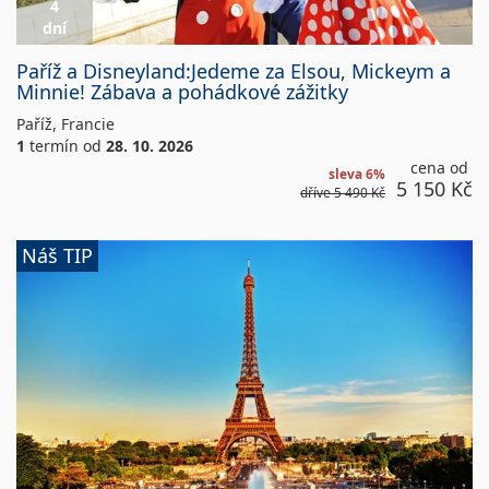
4
dní
Hotel
Paříž a Disneyland:Jedeme za Elsou, Mickeym a
Campanille/Hotel
Minnie! Zábava a pohádkové zážitky
Ibis
Paříž
,
Francie
1
termín
od
28. 10. 2026
cena od
sleva 6%
5 150 Kč
dříve
5 490 Kč
Paříž,
Náš TIP
nejkrásnější
místa,
prázdninový
termín,
užijte
si
podzim
v
Paříži