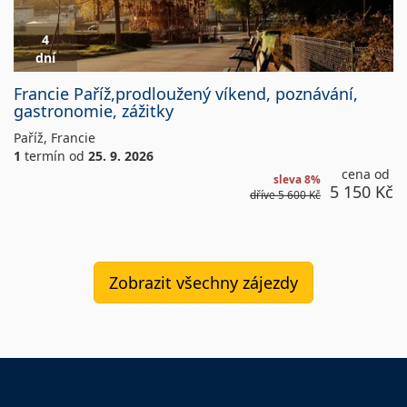
4
dní
Hotel
Francie Paříž,prodloužený víkend, poznávání,
Campanille
gastronomie, zážitky
/
Hotel
Paříž
,
Francie
Ibis
1
termín
od
25. 9. 2026
cena od
sleva 8%
5 150 Kč
dříve
5 600 Kč
Zobrazit všechny zájezdy