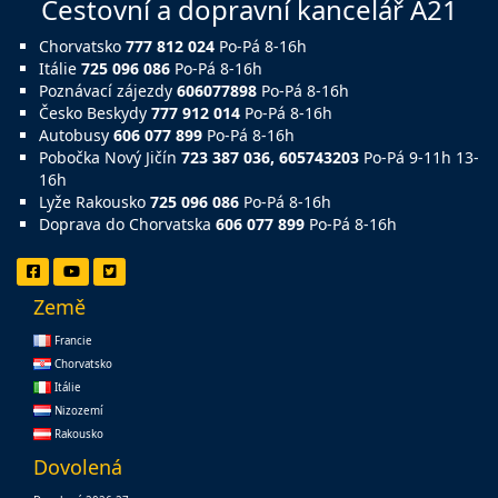
Cestovní a dopravní kancelář A21
Chorvatsko
777 812 024
Po-Pá 8-16h
Itálie
725 096 086
Po-Pá 8-16h
Poznávací zájezdy
606077898
Po-Pá 8-16h
Česko Beskydy
777 912 014
Po-Pá 8-16h
Autobusy
606 077 899
Po-Pá 8-16h
Pobočka Nový Jičín
723 387 036, 605743203
Po-Pá 9-11h 13-
16h
Lyže Rakousko
725 096 086
Po-Pá 8-16h
Doprava do Chorvatska
606 077 899
Po-Pá 8-16h
Země
Francie
Chorvatsko
Itálie
Nizozemí
Rakousko
Dovolená