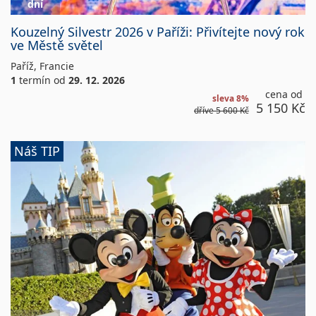
dní
Kouzelný
Kouzelný Silvestr 2026 v Paříži: Přivítejte nový rok
Silvestr
ve Městě světel
2026
v
Paříž
,
Francie
Paříži:
1
termín
od
29. 12. 2026
Přivítejte
cena od
sleva 8%
nový
5 150 Kč
dříve
5 600 Kč
rok
ve
Hotel
Městě
Náš TIP
Campanille/Hotel
světel
Ibis