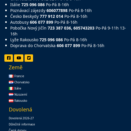
Itálie
725 096 086
Po-Pá 8-16h
Poznávací zájezdy
606077898
Po-Pá 8-16h
Česko Beskydy
777 912 014
Po-Pá 8-16h
Autobusy
606 077 899
Po-Pá 8-16h
Pobočka Nový Jičín
723 387 036, 605743203
Po-Pá 9-11h 13-
16h
Lyže Rakousko
725 096 086
Po-Pá 8-16h
Doprava do Chorvatska
606 077 899
Po-Pá 8-16h
Země
Francie
Chorvatsko
Itálie
Nizozemí
Rakousko
Dovolená
Dovolená 2026-27
Důležité informace
Časté dotazy