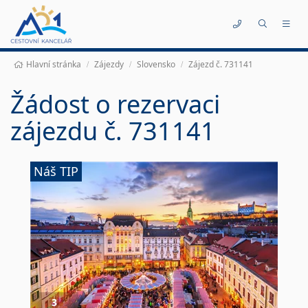
Kontakty
Hlavní stránka
Zájezdy
Slovensko
Zájezd č. 731141
Žádost o rezervaci
zájezdu č. 731141
Náš TIP
3