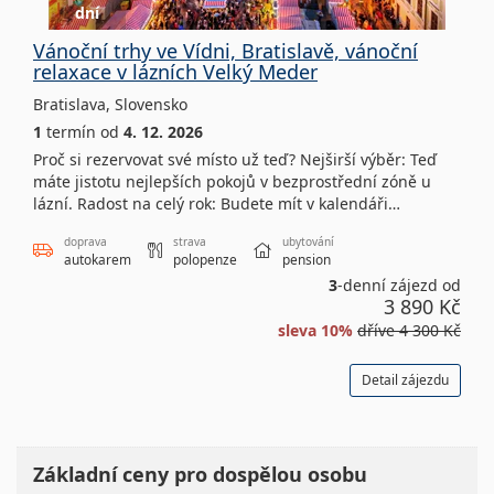
dní
Vánoční trhy ve Vídni, Bratislavě, vánoční
relaxace v lázních Velký Meder
Bratislava
,
Slovensko
1
termín
od
4. 12. 2026
Proč si rezervovat své místo už teď? Nejširší výběr: Teď
máte jistotu nejlepších pokojů v bezprostřední zóně u
lázní. Radost na celý rok: Budete mít v kalendáři…
doprava
strava
ubytování
autokarem
polopenze
pension
3
-denní zájezd od
3 890 Kč
sleva 10%
dříve
4 300 Kč
Detail zájezdu
Základní ceny pro dospělou osobu