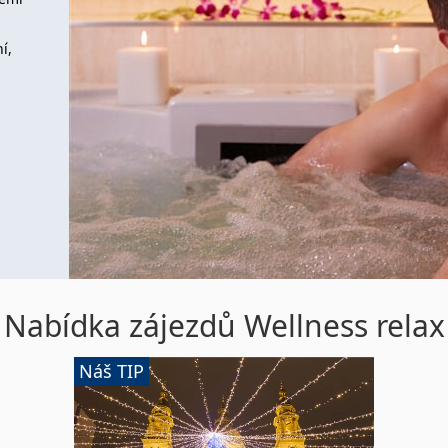
í,
Nabídka zájezdů Wellness relax
Advent
Náš TIP
v
Budapešti
+
Tropicarium/lázně