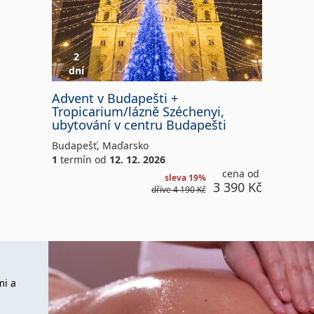
Széchenyi,
ubytování
v
centru
2
Budapešti
dní
Advent
Advent v Budapešti +
v
Tropicarium/lázně Széchenyi,
Budapešti
ubytování v centru Budapešti
+
Tropicarium/lázně
Budapešť
,
Maďarsko
Széchenyi,
1
termín
od
12. 12. 2026
ubytování
cena od
sleva 19%
v
3 390 Kč
dříve
4 190 Kč
centru
Budapešti
mi a