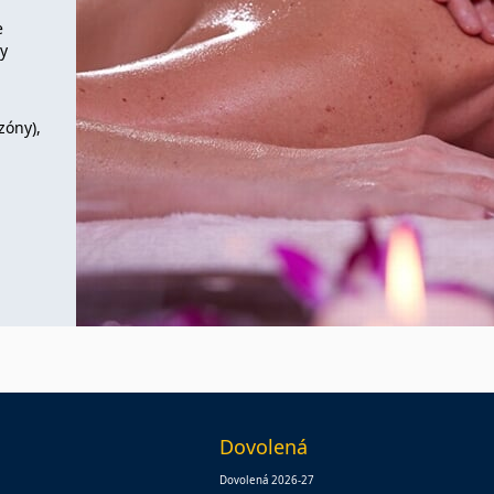
e
vy
zóny),
Dovolená
Dovolená 2026-27