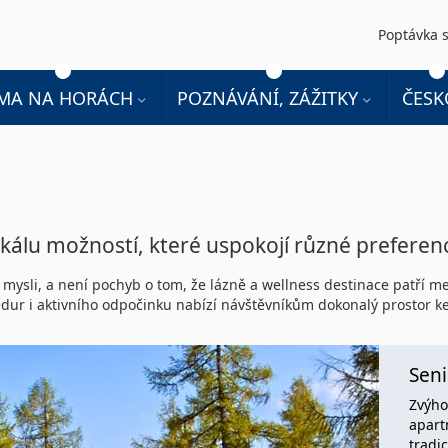
Poptávka s
IMA NA HORÁCH
POZNÁVÁNÍ, ZÁŽITKY
ČESK
škálu možností, které uspokojí různé preferen
 mysli, a není pochyb o tom, že lázně a wellness destinace patří me
dur i aktivního odpočinku nabízí návštěvníkům dokonalý prostor ke
Seni
Zvýho
apart
tradic