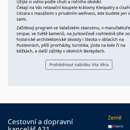
Užijte si volno podle chuti a ročního období.
Čekají na Vás relaxační koupele královny Kleopatry a císař
Cézara s masážemi v privátním wellness, kde budete jen 
sami.
Zážitkový program ve Valašském skanzenu, v manufaktuře
Unipar, ve Světě kamenů, na Jurkovičově rozhledně (dle se
historické architektonické skvosty i Stezka v oblacích na
Pustevnách, pěší procházky, turistika, jízda na kole či na
běžkách, a další zážitky v okolních Beskydech.
Prohlédnout nabídku Vila Věra
Země
Cestovní a dopravní
kancelář A21
Francie