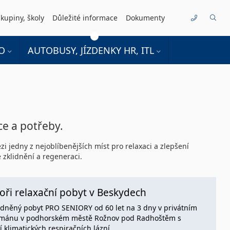
kupiny, školy
Důležité informace
Dokumenty
Kontakty
O
AUTOBUSY, JÍZDENKY HR, ITL
ce a potřeby.
zi jedny z nejoblíbenějších míst pro relaxaci a zlepšení
 zklidnění a regeneraci.
oři relaxační pobyt v Beskydech
dněný pobyt PRO SENIORY od 60 let na 3 dny v privátním
mánu v podhorském městě Rožnov pod Radhoštěm s
í klimatických respiračních lázní.