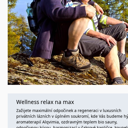
Wellness relax na max
Zažijete maximální odpočinek a regeneraci v luxusních
privátních lázních v úplném soukromí, kde Vás budeme hý
aromaterapií Alqvimia, ozdravným teplem bio sauny,
odpočivnou kúrou, harmonizací v čakrové kapličce, koupe