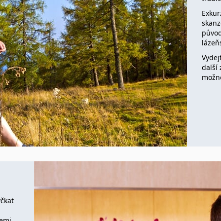
Exkur
skanz
původ
lázeň
Vydej
další 
možno
čkat
lemi